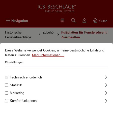
alt springen
Navigation
€ 0,00*
Historische
Zubehör
Fußplatten für Fensteroliven /
Fensterbeschläge
Zierrosetten
Diese Website verwendet Cookies, um eine bestmögliche Erfahrung
411.0013.35 Rasterung inkl.
bieten zu können.
Mehr Informationen ...
Abdeckkappe in Messing poliert
Einstellungen
JCB | Exklusive Beschläge
Technisch erforderlich
Statistik
Bildergalerie überspringen
Marketing
Komfortfunktionen