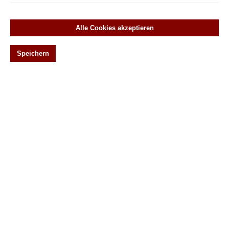
Alle Cookies akzeptieren
Speichern
€ 21,00*
Preise inkl. MwSt. zzgl. Versandkosten
Lieferzeit ca. 10 Tage
Produkt Anzahl: Gib den gewünschten Wert ein oder benutze die Schaltflächen um die 
In den Warenkorb
Produktnummer:
411.0013.35
Unsere Vorteile
Persöhnliche Beratung +49 (0) 6401 22 13 44
Schneller Versand
14 Tage Geld-Zurück-Garantie