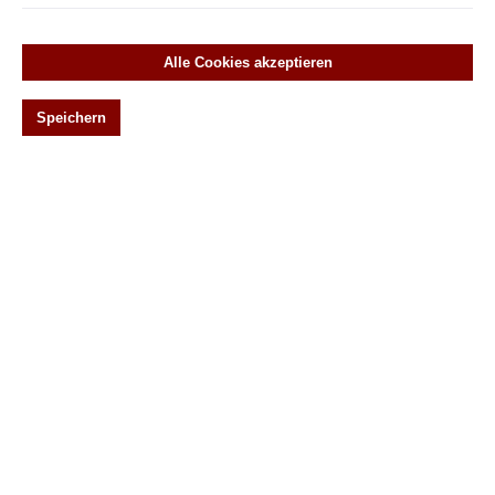
Biedermeier
Empire
Alle Cookies akzeptieren
Gründerzeit
Historismus
Speichern
Jugendstil
Klassizismus
Renaissance
20er Jahre
Fensteroliven
Vorreiber
Wirbel
Original antike Türebeschläge
Historische Türbeschläge