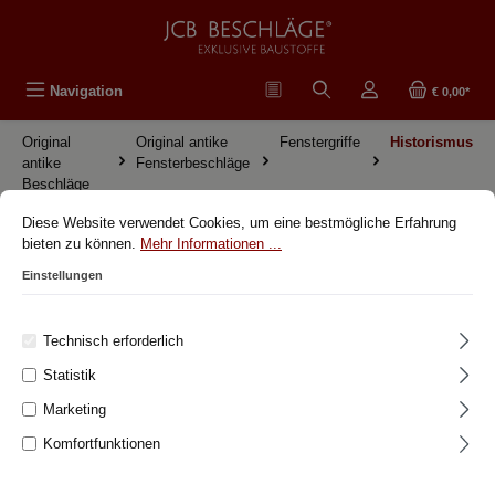
alt springen
Navigation
€ 0,00*
Original
Original antike
Fenstergriffe
Historismus
antike
Fensterbeschläge
Beschläge
Diese Website verwendet Cookies, um eine bestmögliche Erfahrung
Historismus
bieten zu können.
Mehr Informationen ...
Einstellungen
Original antike Beschläge
Technisch erforderlich
Original antike Fensterbeschläge
Statistik
Fenstergriffe
Marketing
Art déco
Komfortfunktionen
Bauhaus