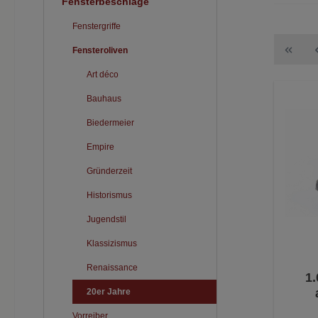
Fensterbeschläge
Fenstergriffe
Fensteroliven
Art déco
Bauhaus
Biedermeier
Empire
Gründerzeit
Historismus
Jugendstil
Klassizismus
Renaissance
1.
20er Jahre
Vorreiber