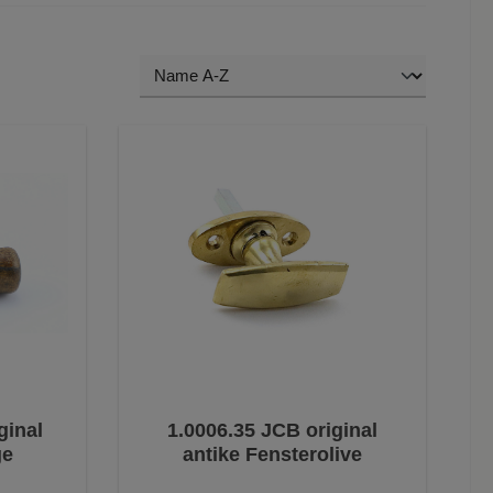
ginal
1.0006.35 JCB original
ge
antike Fensterolive