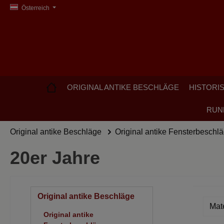
Österreich
springen
Zur Hauptnavigation springen
ORIGINAL ANTIKE BESCHLÄGE
HISTORI
RUN
Original antike Beschläge
Original antike Fensterbeschl
20er Jahre
Original antike Beschläge
Mat
Original antike