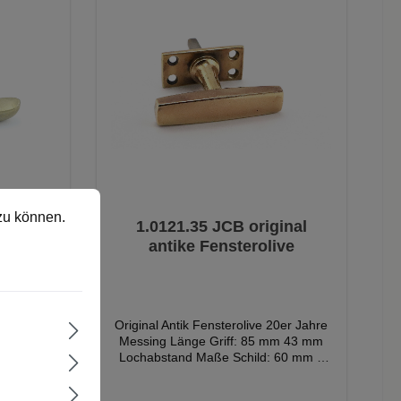
sst. Bitte
mm Vierkantstift wird eingepasst. Bitte
en und
spiegeln deren typische
e des
teilen Sie uns die Länge des
che
Formensprache eindrucksvoll wider.
n Ihrem
Vierkantstiftes mit, der in Ihrem
l wider.
Gefertigt aus hochwertigen Materialien
rtikel sind
Fenster sitzt. Originalantike Artikel sind
aterialien
wie Messing, Horn, Eisen oder
aberecht
vom Umtausch- und Rückgaberecht
n oder
Gusseisen, überzeugen die antiken
hten Sie,
ausgeschlossen! Bitte beachten Sie,
 antiken
Fenstergriffe durch ihre Qualität,
e auf den
dass die Farbe der Produkte auf den
alität,
Langlebigkeit und die charaktervolle
 etwas
Bildern von dem Original etwas
ktervolle
Patina, die sich über Jahrzehnte
abweichen kann.
rzehnte
entwickelt hat. Keine Reproduktion,
duktion,
sondern echte Originale mit
e mit
Geschichte. Antike Fensteroliven
roliven
eignen sich ideal für die stilgerechte
lgerechte
Restaurierung historischer Fenster, für
zu können.
nster, für
denkmalgeschützte Gebäude oder als
inal
1.0121.35 JCB original
 oder als
hochwertiges Detail in klassischen wie
ive
antike Fensterolive
ischen wie
auch modernen Wohnkonzepten. Sie
ten. Sie
verleihen Fenstern nicht nur
t nur
Funktionalität, sondern auch
 auch
Authentizität und zeitlose Eleganz. ✔
leganz. ✔
Original antike Fensteroliven ✔
Original Antik Fensterolive 20er Jahre
iven ✔
Hochwertige Einzelstücke ✔
Messing Länge Griff: 85 mm 43 mm
cke ✔
Verschiedene Stilepochen ✔
Lochabstand Maße Schild: 60 mm x
hen ✔
Unterschiedliche Materialien ✔
28 mm 7 mm Vierkantstift
lien ✔
Historische Patina ✔ Ideal für
e Auswahl
Lagerbestand: 40 Stück Entdecken Sie
al für
Restaurierung & Denkmalpflege.