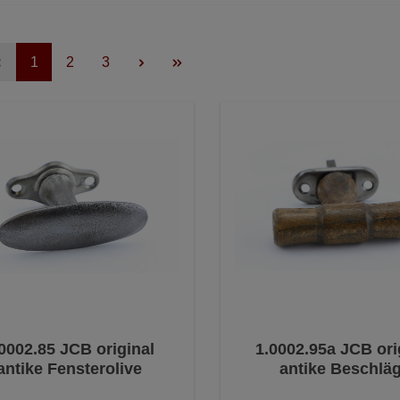
1
2
3
0002.85 JCB original
1.0002.95a JCB ori
antike Fensterolive
antike Beschlä